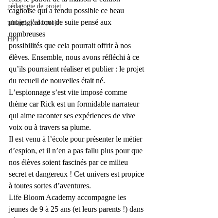
pédagogie de projet
cagnoise qui a rendu possible ce beau 
projet, j’ai tout de suite pensé aux 
pédagogie de projet
nombreuses 
HPI
possibilités que cela pourrait offrir à nos 
élèves. Ensemble, nous avons réfléchi à ce 
qu’ils pourraient réaliser et publier : le projet 
du recueil de nouvelles était né. 
L’espionnage s’est vite imposé comme 
thème car Rick est un formidable narrateur 
qui aime raconter ses expériences de vive 
voix ou à travers sa plume.
Il est venu à l’école pour présenter le métier 
d’espion, et il n’en a pas fallu plus pour que 
nos élèves soient fascinés par ce milieu 
secret et dangereux ! Cet univers est propice 
à toutes sortes d’aventures.
Life Bloom Academy accompagne les 
jeunes de 9 à 25 ans (et leurs parents !) dans 