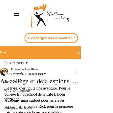
Téléchargez nos brochures !
Post
Tous les posts
Enjoyschool les élèves
Tous les posts
26 mai 2021
3 min de lecture
Au collège et déjà espions ....
Commencer
Ce livre, c’est toute une aventure. Pour le 
Votre communauté
collège Enjoyschool de la Life Bloom 
orientation
Academy mais surtout pour les élèves. 
Quand j’ai rencontré Rick pour la première 
pédagogie de projet
fois, le patron de la maison d’édition 