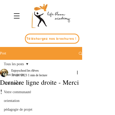
Téléchargez nos brochures !
Post
Tous les posts
Enjoyschool les élèves
Tous les posts
16 déc. 2023
1 min de lecture
Dernière ligne droite - Merci
Commencer
!
Votre communauté
orientation
pédagogie de projet