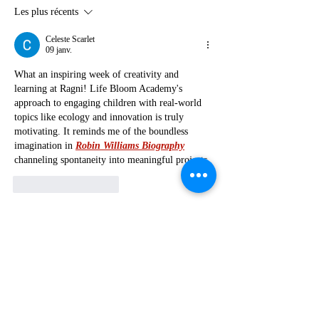
chez Life Bloom Academy
Les plus récents
Celeste Scarlet
09 janv.
What an inspiring week of creativity and 
learning at Ragni! Life Bloom Academy's 
approach to engaging children with real-world 
topics like ecology and innovation is truly 
motivating. It reminds me of the boundless 
imagination in 
Robin Williams Biography
channeling spontaneity into meaningful projects.
J'aime
Répondre
Pierre Jordane
29 avr. 2025
À la recherche d'un Slip Homme 
Mariner
 confortable et élégant, j'ai trouvé 
exactement ce qu’il me fallait. Les modèles sont 
bien ajustés, les matières très agréables sur la 
peau, et les finitions impeccables. Le choix des 