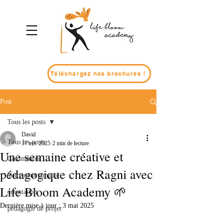
Téléchargez nos brochures !
Post
Tous les posts
David
Tous les posts
17 avr. 2025
2 min de lecture
Une semaine créative et
Commencer
pédagogique chez Ragni avec
Votre communauté
Life Bloom Academy 🌱
orientation
Dernière mise à jour :
3 mai 2025
pédagogie de projet