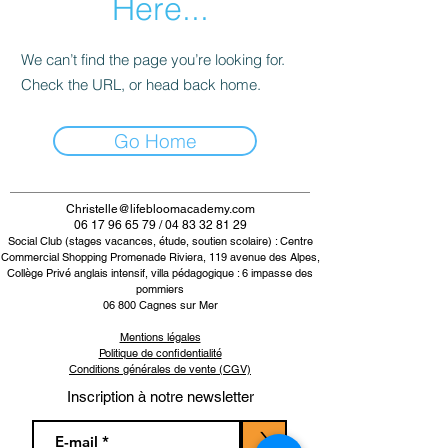
Here...
We can’t find the page you’re looking for.
Check the URL, or head back home.
Go Home
Christelle@lifebloomacademy.com
06 17 96 65 79 / 04 83 32 81 29
Social Club (stages vacances, étude, soutien scolaire) : Centre
Commercial Shopping Promenade Riviera, 119 avenue des Alpes,
Collège Privé anglais intensif, villa pédagogique : 6 impasse des
pommiers
06 800 Cagnes su
r Mer
Mentions légales
Politique de confidentialité
Conditions générales de vente (CGV)
Inscription à notre newsletter
>