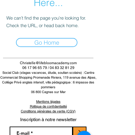
Here...
We can’t find the page you’re looking for.
Check the URL, or head back home.
Go Home
Christelle@lifebloomacademy.com
06 17 96 65 79 / 04 83 32 81 29
Social Club (stages vacances, étude, soutien scolaire) : Centre
Commercial Shopping Promenade Riviera, 119 avenue des Alpes,
Collège Privé anglais intensif, villa pédagogique : 6 impasse des
pommiers
06 800 Cagnes su
r Mer
Mentions légales
Politique de confidentialité
Conditions générales de vente (CGV)
Inscription à notre newsletter
>