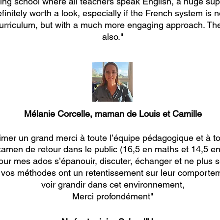
ging school where all teachers speak English, a huge su
finitely worth a look, especially if the French system is no
curriculum, but with a much more engaging approach. Th
also."
Mélanie Corcelle, maman de Louis et Camille
imer un grand merci à toute l’équipe pédagogique et à to
amen de retour dans le public (16,5 en maths et 14,5 en 
our mes ados s’épanouir, discuter, échanger et ne plus s
t vos méthodes ont un retentissement sur leur comportem
voir grandir dans cet environnement,
Merci profondément
"