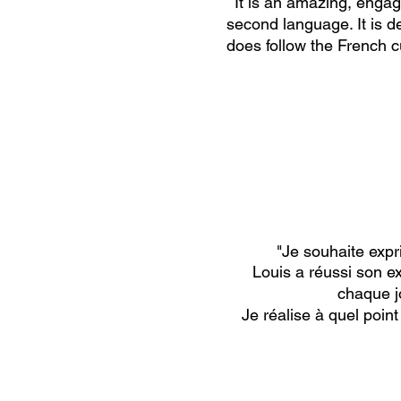
It is an amazing, enga
second language. It is de
does follow the French 
"
Je souhaite expr
Louis a réussi son ex
chaque j
Je réalise à quel poin