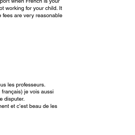
pport when French is your
t working for your child. It
e fees are very reasonable
us les professeurs.
français) je vois aussi
e disputer.
ent et c’est beau de les