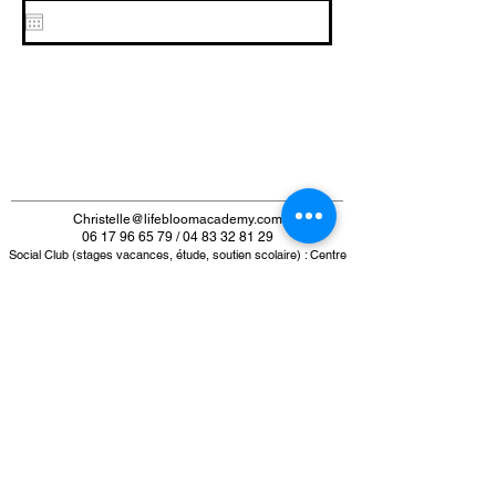
Christelle@lifebloomacademy.com
06 17 96 65 79 / 04 83 32 81 29
Social Club (stages vacances, étude, soutien scolaire) : Centre
Commercial Shopping Promenade Riviera, 119 avenue des Alpes,
Collège Privé anglais intensif, villa pédagogique : 6 impasse des
pommiers
06 800 Cagnes su
r Mer
Mentions légales
Politique de confidentialité
Conditions générales de vente (CGV)
Inscription à notre newsletter
>