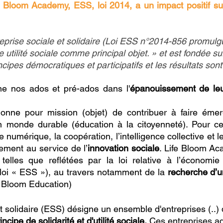
 Bloom Academy, ESS, loi 2014, a un impact positif s
rise sociale et solidaire (Loi ESS n°2014-856 promulgué
tilité sociale comme principal objet. » et est fondée sur 
ipes démocratiques et participatifs et les résultats sont
 nos ados et pré-ados dans l'
épanouissement de leu
donne pour mission (objet) de contribuer à faire émer
'un monde durable (éduca
tion à la citoyenneté). Pour c
 le numérique, la coopération, l’intelligence collective e
ement au service de l’
innovation sociale
. Life Bloom A
 telles que reflétées par la loi relative à l’économie
a loi « ESS »), au travers notamment de la
recherche d’un
ife Bloom Education)
 solidaire (ESS) désigne un ensemble d'entreprises (..) 
incipe de solidarité et d'utilité sociale.
Ces entreprises a