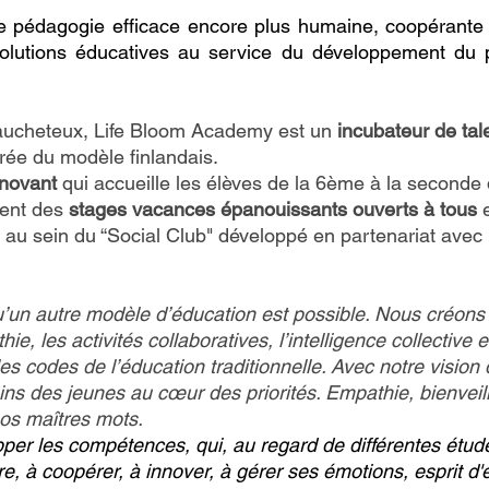
une pédagogie efficace encore plus humaine, coopérante 
lutions éducatives au service du développement du p
aucheteux, Life Bloom Academy est un
incubateur de tal
rée du modèle finlandais.
nnovant
qui accueille les élèves de la 6ème à la seconde 
ent des
stages vacances épanouissants ouverts à tous
e
s au sein du “Social Club" développé en partenariat ave
u’un autre modèle d’éducation est possible. Nous créons 
e, les activités collaboratives, l’intelligence collective et
 codes de l’éducation traditionnelle. Avec notre vision
ins des jeunes au cœur des priorités. Empathie, bienveil
 nos maîtres mots.
er les compétences, qui, au regard de différentes étude
e, à coopérer, à innover, à gérer ses émotions, esprit d'