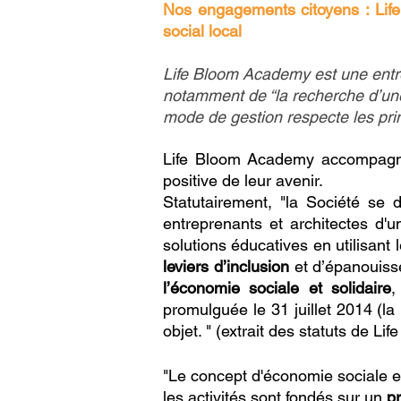
Nos engagements citoyens : Life
social local
Life Bloom Academy est une entrep
notamment de “la recherche d’une u
mode de gestion respecte les princ
Life Bloom Academy accompagne
positive de leur avenir.
Statutairement, "la Société se 
entreprenants et architectes d
solutions éducatives en utilisant
leviers d’inclusion
et d’épanouiss
l’économie sociale et solidaire
,
promulguée le 31 juillet 2014 (l
objet. " (extrait des statuts de L
"Le concept d'économie sociale et
les activités sont fondés sur un
pr