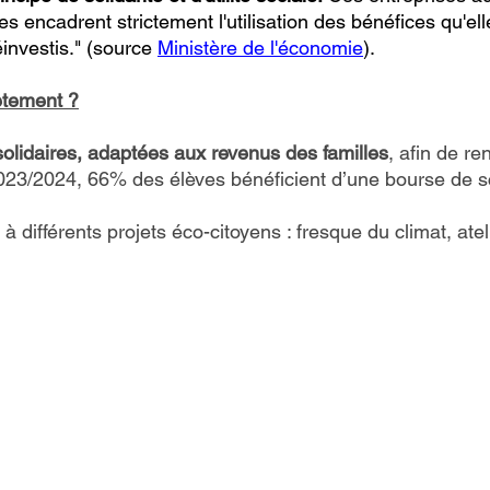
es encadrent strictement l'utilisation des bénéfices qu'elles
réinvestis." (source
Ministère de l'économie
).
ètement ?
olidaires, adaptées aux revenus des familles
, afin de r
2023/2024, 6
6% des élèves bénéficient d’une bourse de sc
à diffé
rents projets éco-citoyens : fresque du climat, ate