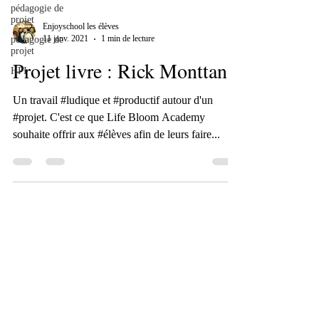
pédagogie de
projet
Enjoyschool les élèves
11 janv. 2021
1 min de lecture
pédagogie de
projet
Projet livre : Rick Monttana
HPI
Un travail #ludique et #productif autour d'un
#projet. C'est ce que Life Bloom Academy
souhaite offrir aux #élèves afin de leurs faire...