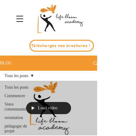
Téléchargez nos brochures !
BLOG
Tous les posts
Tous les posts
Commencer
Votre
Load video
communauté
orientation
pédagogie de
projet