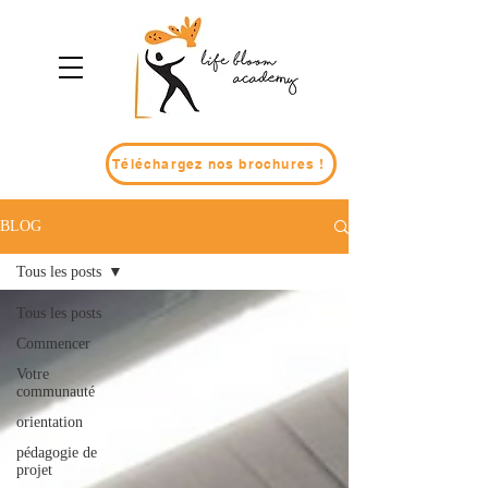
Téléchargez nos brochures !
BLOG
Tous les posts
Tous les posts
Commencer
Votre
communauté
orientation
pédagogie de
projet