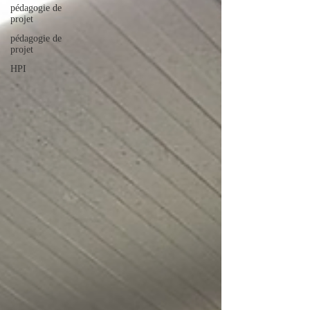
pédagogie de
projet
pédagogie de
projet
HPI