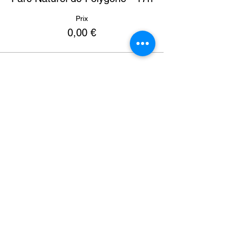
Prix
0,00 €
Christelle@lifebloomacademy.com
06 17 96 65 79 / 04 83 32 81 29
Social Club (stages vacances, étude, soutien scolaire) : Centre
Commercial Shopping Promenade Riviera, 119 avenue des Alpes,
Collège Privé anglais intensif, villa pédagogique : 6 impasse des
pommiers
06 800 Cagnes su
r Mer
Mentions légales
Politique de confidentialité
Conditions générales de vente (CGV)
Inscription à notre newsletter