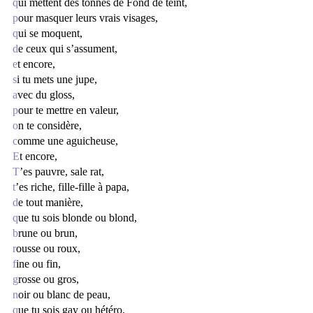
q
ui mettent des tonnes de Fond de teint,
p
our masquer leurs vrais visages, 
q
ui se moquent,
d
e ceux qui s’assument, 
e
t encore,
s
i tu mets une jupe,
a
vec du gloss,
p
our te mettre en valeur,
o
n te considère,
c
omme une aguicheuse,
E
t
encore,
T
’es pauvre, sale rat, 
t
’es riche, fille-fille à papa, 
d
e tout manière, 
q
ue tu sois blonde ou blond, 
b
rune ou brun, 
r
ousse ou roux, 
f
ine ou fin, 
g
rosse ou gros, 
n
oir ou blanc de peau, 
q
ue tu sois gay ou hétéro, 