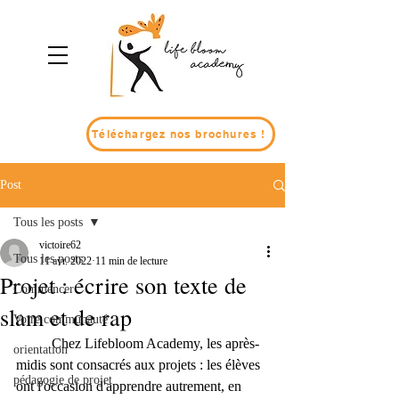
Téléchargez nos brochures !
Post
Tous les posts
victoire62
Tous les posts
11 avr. 2022
11 min de lecture
Projet : écrire son texte de
Commencer
slam et de rap
Votre communauté
	Chez Lifebloom Academy, les après-
orientation
midis sont consacrés aux projets : les élèves 
pédagogie de projet
ont l'occasion d'apprendre autrement, en 