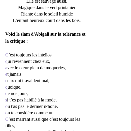
Elle est sauvage aussi,
Magique dans le vert printanier
Riante dans le soleil humide
L’enfant heureux court dans les bois.
Voici le slam d'Abigail sur la tolérance et 
la critique : 
C
’est toujours les intellos,
q
ui reviennent chez eux,
a
vec le cœur plein de moqueries,
e
t jamais,
c
eux qui travaillent mal, 
q
uoique,
d
e nos jours,
s
i t’es pas habillé à la mode, 
o
u t'as pas le dernier iPhone,
o
n te considère comme un ... ,
C
’est marrant aussi que c’est toujours les 
filles,