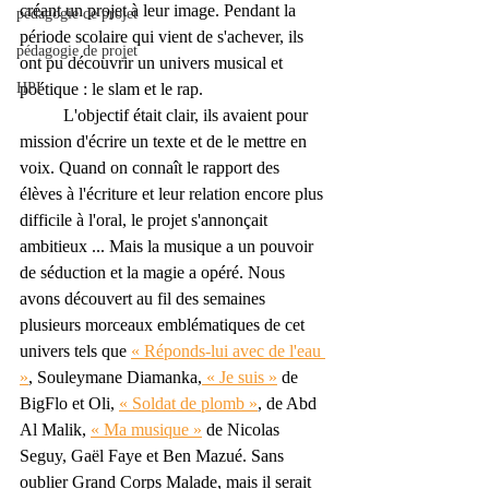
créant un projet à leur image. Pendant la 
pédagogie de projet
période scolaire qui vient de s'achever, ils 
pédagogie de projet
ont pu découvrir un univers musical et 
HPI
poétique : le slam et le rap. 
	L'objectif était clair, ils avaient pour 
mission d'écrire un texte et de le mettre en 
voix. Quand on connaît le rapport des 
élèves à l'écriture et leur relation encore plus 
difficile à l'oral, le projet s'annonçait 
ambitieux ... Mais la musique a un pouvoir 
de séduction et la magie a opéré. Nous 
avons découvert au fil des semaines 
plusieurs morceaux emblématiques de cet 
univers tels que 
« Réponds-lui avec de l'eau 
»
, Souleymane Diamanka,
 « Je suis »
 de 
BigFlo et Oli, 
« Soldat de plomb »
, de Abd 
Al Malik, 
« Ma musique »
 de Nicolas 
Seguy, Gaël Faye et Ben Mazué. Sans 
oublier Grand Corps Malade, mais il serait 